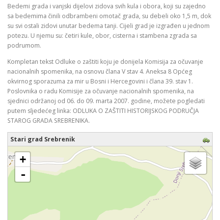
Bedemi grada i vanjski dijelovi zidova svih kula i obora, koji su zajedno
sa bedemima činili odbrambeni omotač grada, su debeli oko 1,5 m, dok
su svi ostali zidovi unutar bedema tanji. Cijeli grad je izgrađen u jednom
potezu. U njemu su: četiri kule, obor, cisterna i stambena zgrada sa
podrumom.
Kompletan tekst Odluke o zaštiti koju je donijela Komisija za očuvanje
nacionalnih spomenika, na osnovu člana V stav 4. Aneksa 8 Općeg
okvirnog sporazuma za mir u Bosni i Hercegovini i člana 39. stav 1.
Poslovnika o radu Komisije za očuvanje nacionalnih spomenika, na
sjednici održanoj od 06. do 09. marta 2007. godine, možete pogledati
putem sljedećeg linka: ODLUKA O ZAŠTITI HISTORIJSKOG PODRUČJA
STAROG GRADA SREBRENIKA.
Stari grad Srebrenik
učitavam kartu - molimo pričekajte ...
+
-