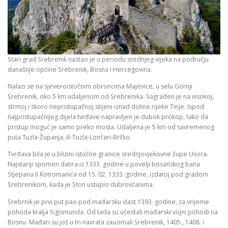
Stari grad Srebrenik nastao je u periodu srednjeg vijeka na području
današnje općine Srebrenik, Bosna i Hercegovina.
Nalazi se na sjeveroistočnim obroncima Majevice, u selu Gornji
Srebrenik, oko 5 km udaljenom od Srebrenika. Sagrađen je na visokoj,
strmoj i skoro nepristupačnoj stijeni iznad doline rijeke Tinje. Ispod
najpristupačnijeg dijela tvrđave napravljen je dubok prokop, tako da
pristup moguć je samo preko mosta. Udaljena je 5 km od savremenog
puta Tuzla-Županja, ili Tuzla-Lončari-Brčko.
Tvrđava bila je u blizini istočne granice srednjovjekovne župe Usora.
Najstariji spomen datira iz 1333. godine u povelji bosanskog bana
Stjepana II Kotromanića od 15. 02. 1333. godine, izdatoj pod gradom
Srebrenikom, kada je Ston ustupio dubrovčanima.
Srebrnik je prvi put pao pod mađarsku vlast 1393. godine, za vrijeme
pohoda kralja Sigismunda. Od tada su učestali mađarski vojni pohodi na
Bosnu. Mađari su još u tri navrata zauzimali Srebrenik, 1405., 1408. i