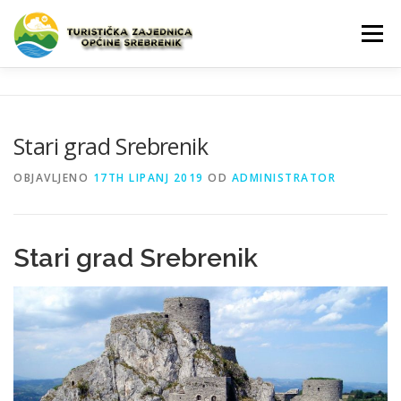
Preskoči na sadržaj
Izbornik
SREBRENIK
NOVOSTI
SPOMENICI
Stari grad Srebrenik
KALENDAR
TURISTIČKE INFORMACIJE
PROMO
OBJAVLJENO
17TH LIPANJ 2019
OD
ADMINISTRATOR
Stari grad Srebrenik