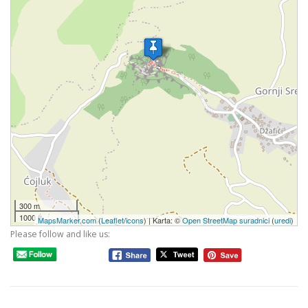
300 m
1000 ft
MapsMarker.com
(
Leaflet
/
icons
) | Karta: ©
Open StreetMap suradnici
(
uredi
)
Please follow and like us: