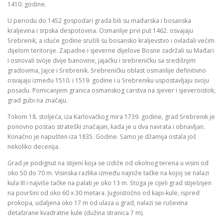
1410. godine.
U periodu do 1452 gospodari grada bili su mađarska i bosanska
kraljevina i srpska despotovina. Osmanlije prvi put 1462. osvajaju
Srebrenik, a iduće godine srušili su bosansko kraljevstvo i ovladali većim
dijelom teritorije. Zapadne i sjeverne dijelove Bosne zadržali su Mađari
i osnovali svoje dvije banovine, jajačku i srebreničku sa središnjim
gradovima, Jajce i Srebrenik. Srebreničku oblast osmanlije definitivno
osvajaju između 1510. i 1519. godine i u Srebreniku uspostavljaju svoju
posadu. Pomicanjem granica osmanskog carstva na sjever i sjeveroistok,
grad gubi na značaju.
Tokom 18. stoljeća, iza Karlovačkog mira 1739. godine, grad Srebrenik je
ponovno postao strateški značajan, kada je u dva navrata i obnavljan.
Konačno je napušten iza 1835. Godine. Samo je džamija ostala još
nekoliko decenija.
Grad je podignut na stijeni koja se izdiže od okolnog terena u visini od
oko 50 do 70 m. Visinska razlika između najniže tačke na kojoj se nalazi
kula III i najviše tačke na palati je oko 13 m. Stoga je cijeli grad stiješnjen
na površini od oko 60 x 30 metara. Jugoistočno od kapi-kule, ispred
prokopa, udaljena oko 17 m od ulaza u grad, nalazi se ruševina
detaširane kvadratne kule (dužina stranica 7 m).