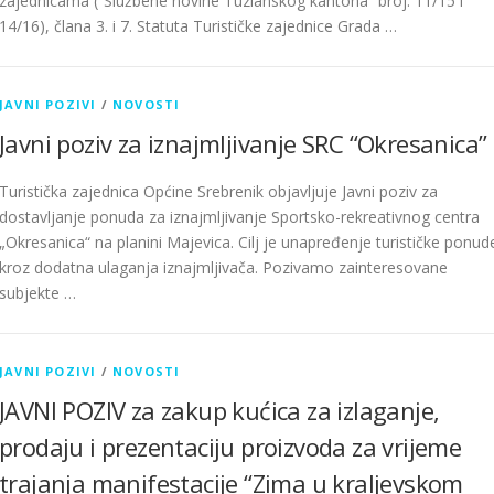
zajednicama (“Službene novine Tuzlanskog kantona” broj: 11/15 i
14/16), člana 3. i 7. Statuta Turističke zajednice Grada …
JAVNI POZIVI
/
NOVOSTI
Javni poziv za iznajmljivanje SRC “Okresanica”
Turistička zajednica Općine Srebrenik objavljuje Javni poziv za
dostavljanje ponuda za iznajmljivanje Sportsko-rekreativnog centra
„Okresanica“ na planini Majevica. Cilj je unapređenje turističke ponud
kroz dodatna ulaganja iznajmljivača. Pozivamo zainteresovane
subjekte …
JAVNI POZIVI
/
NOVOSTI
JAVNI POZIV za zakup kućica za izlaganje,
prodaju i prezentaciju proizvoda za vrijeme
trajanja manifestacije “Zima u kraljevskom