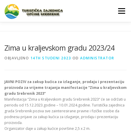
Preskoči na sadržaj
Izbornik
SREBRENIK
NOVOSTI
SPOMENICI
Zima u kraljevskom gradu 2023/24
KALENDAR
TURISTIČKE INFORMACIJE
PROMO
OBJAVLJENO
14TH STUDENI 2023
OD
ADMINISTRATOR
JAVNI POZIV za zakup kućica za izlaganje, prodaju i prezentaciju
proizvoda za vrijeme trajanja manifestacije “Zima u kraljevskom
gradu Srebrenik 2023“
Manifestacija “Zima u Kraljevskom gradu Srebrenik 2023“ će se održati u
periodu od 15.12.2023.godine – 10.01.2024.godine. Turistička zajednica
grada Srebrenik poziva sve zainteresirane pravne i fizičke osobe da
podnesu prijave za zakup kućica za izlaganje, prodaju i prezentaciju
proizvoda.
Organizator daje u zakup kućice površine 2,5 x 2 m.