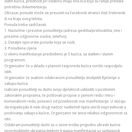
datih kućica, prednost pri odabiru imaju ona lica koja su ranije predala
potrebnu dokumentaciju.
Obrazac ponude može se preuzeti na Facebook stranici Visit Srebrenik
ili na kraju ovog teksta.
Ponuda treba sadržavati:
1. Naziv/ime i prezime ponuditelja (adresa sjedišta/prebivališta, ime i
prezime odgovorne osobe, telefon);
2. Detaljni opis vrste ponude koja se nudi;
3. Ponuđena cijena
U okviru manifestacije predviđeno je 5 kućica, sa slatkim i slanim
programom.
Organizator će u skladu s planom rasporeda kućica izvršiti raspodjelu
istih.
Organizator će svakom odabranom ponuditelju dodijeliti Rješenje o
zakupu kućice.
Izabrani ponuditelji su dužni svoju djelatnost uskladiti s pozitivnim
zakonskim propisima, te poštovati propise o javnom redu i miru i
komunalnom redu, polazeći od posebnosti ove manifestacije. U slučaju
da inspekcijski ili neki drugi nadzor nadležnih tijela utvrdi nepravilnosti u
poslovanju zakupca kućice, Organizator ne snosi nikakvu odgovornost za
isto.
Odabrani ponuditelji dužni su o svom trošku prigodno ukrasiti kućice
novogodišnjim ukrasima tijekom trajanja manifestacije uz saglasnost