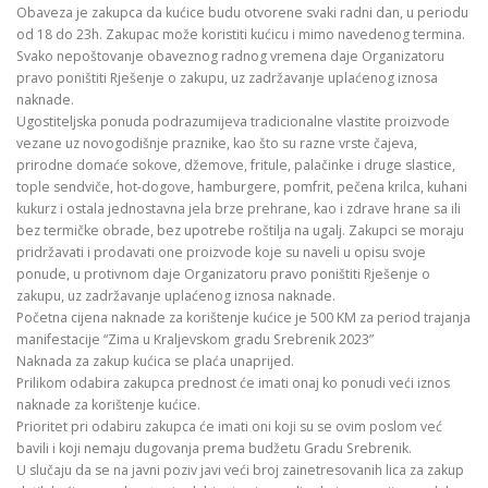
Obaveza je zakupca da kućice budu otvorene svaki radni dan, u periodu
od 18 do 23h. Zakupac može koristiti kućicu i mimo navedenog termina.
Svako nepoštovanje obaveznog radnog vremena daje Organizatoru
pravo poništiti Rješenje o zakupu, uz zadržavanje uplaćenog iznosa
naknade.
Ugostiteljska ponuda podrazumijeva tradicionalne vlastite proizvode
vezane uz novogodišnje praznike, kao što su razne vrste čajeva,
prirodne domaće sokove, džemove, fritule, palačinke i druge slastice,
tople sendviče, hot-dogove, hamburgere, pomfrit, pečena krilca, kuhani
kukurz i ostala jednostavna jela brze prehrane, kao i zdrave hrane sa ili
bez termičke obrade, bez upotrebe roštilja na ugalj. Zakupci se moraju
pridržavati i prodavati one proizvode koje su naveli u opisu svoje
ponude, u protivnom daje Organizatoru pravo poništiti Rješenje o
zakupu, uz zadržavanje uplaćenog iznosa naknade.
Početna cijena naknade za korištenje kućice je 500 KM za period trajanja
manifestacije “Zima u Kraljevskom gradu Srebrenik 2023”
Naknada za zakup kućica se plaća unaprijed.
Prilikom odabira zakupca prednost će imati onaj ko ponudi veći iznos
naknade za korištenje kućice.
Prioritet pri odabiru zakupca će imati oni koji su se ovim poslom već
bavili i koji nemaju dugovanja prema budžetu Gradu Srebrenik.
U slučaju da se na javni poziv javi veći broj zainetresovanih lica za zakup