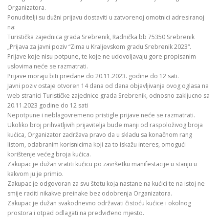
Organizatora.
Ponuditelji su dužni prijavu dostaviti u zatvorenoj omotnici adresiranoj
na:
Turistička zajednica grada Srebrenik, Radnička bb 75350 Srebrenik
„Prijava za javni poziv “Zima u Kraljevskom gradu Srebrenik 2023“.
Prijave koje nisu potpune, te koje ne udovoljavaju gore propisanim
uslovima neće se razmatrati.
Prijave moraju biti predane do 20.11.2023. godine do 12 sati.
Javni poziv ostaje otvoren 14 dana od dana objavljivanja ovog oglasa na
web stranici Turističke zajednice grada Srebrenik, odnosno zakljucno sa
20.11.2023 godine do 12 sati
Nepotpune i neblagovremeno pristigle prijave neće se razmatrati.
Ukoliko broj prihvatljivih prijavitelja bude manji od raspoloživog broja
kućica, Organizator zadržava pravo da u skladu sa konačnom rang
listom, odabranim korisnicima koji za to iskažu interes, omogući
korištenje većeg broja kućica.
Zakupac je dužan vratiti kućicu po završetku manifestacije u stanju u
kakvom ju je primio.
Zakupac je odgovoran za svu štetu koja nastane na kućici te na istoj ne
smije raditi nikakve preinake bez odobrenja Organizatora.
Zakupac je dužan svakodnevno održavati čistoću kućice i okolnog
prostora i otpad odlagati na predviđeno mjesto.