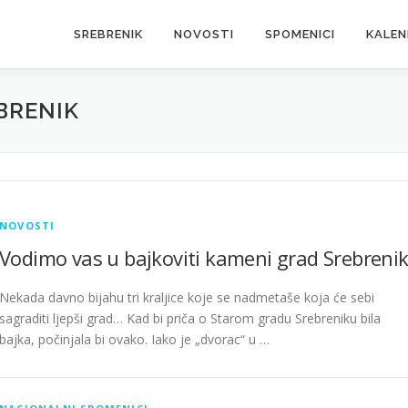
SREBRENIK
NOVOSTI
SPOMENICI
KALE
BRENIK
NOVOSTI
Vodimo vas u bajkoviti kameni grad Srebreni
Nekada davno bijahu tri kraljice koje se nadmetaše koja će sebi
sagraditi ljepši grad… Kad bi priča o Starom gradu Srebreniku bila
bajka, počinjala bi ovako. Iako je „dvorac“ u …